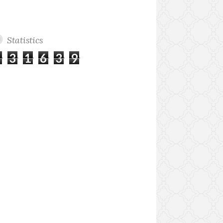
Statistics
2
3
1
6
3
9