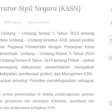
ratur Sipil Negara (KASN)
ASN Verse
No comments
bit Undang – Undang Nomor 5 Tahun 2014 tentang
S
arkan Undang – Undang tersebut, ASN adalah profesi
e
dan Pegawai Pemerintah dengan Perjanjian Kerja
a
 pemerintah. Undang – Undang Nomor 5 Tahun 2014
r
c
– Undang Nomor 8 Tahun 1974 tentang Pokok – pokok
h
pemegang kekuasaan pemerintahan merupakan
f
kebijakan, pembinaan profesi, dan Manajemen ASN.
o
asaan tersebut, Presiden mendelegasikan sebagian
r
:
 urusan pemerintahan di bidang pendayagunaan aparatur
an perumusan dan penetapan kebijakan, koordinasi dan
san atas pelaksanaan kebijakan ASN;