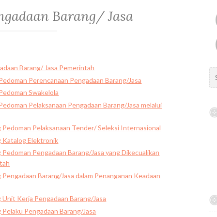
ngadaan Barang/ Jasa
adaan Barang/ Jasa Pemerintah
S
 Pedoman Perencanaan Pengadaan Barang/Jasa
e
 Pedoman Swakelola
a
r
Pedoman Pelaksanaan Pengadaan Barang/Jasa melalui
c
h
 Pedoman Pelaksanaan Tender/ Seleksi Internasional
f
Katalog Elektronik
o
 Pedoman Pengadaan Barang/Jasa yang Dikecualikan
r
tah
:
g Pengadaan Barang/Jasa dalam Penanganan Keadaan
 Unit Kerja Pengadaan Barang/Jasa
 Pelaku Pengadaan Barang/Jasa