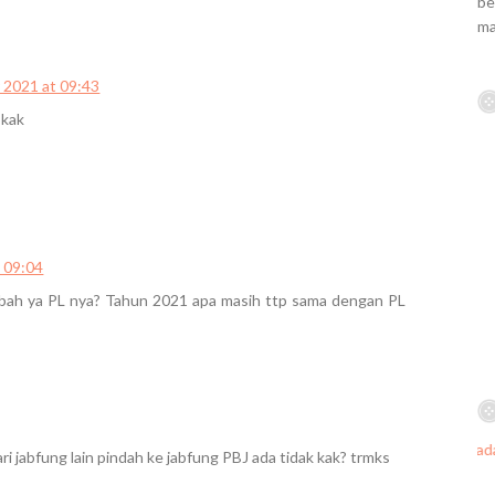
be
ma
 2021 at 09:43
 kak
 09:04
bah ya PL nya? Tahun 2021 apa masih ttp sama dengan PL
ri jabfung lain pindah ke jabfung PBJ ada tidak kak? trmks