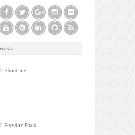
F
T
G
I
F
a
w
o
n
l
c
i
o
s
i
Y
P
L
G
F
e
t
g
t
c
o
i
i
i
e
b
t
l
a
k
u
n
n
t
e
o
e
e
g
r
t
t
k
h
d
o
r
P
r
u
e
e
u
k
l
a
About me
b
r
d
b
u
m
e
e
i
s
s
n
t
Popular Posts