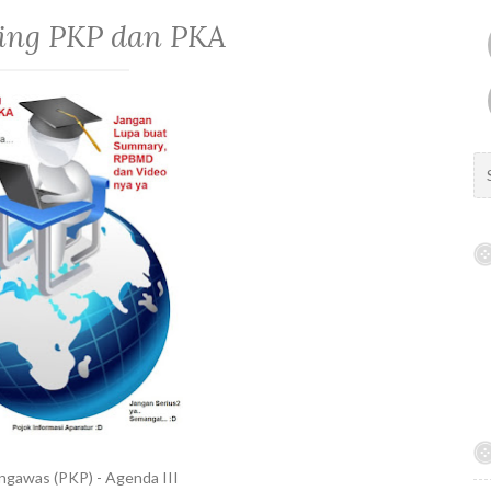
ing PKP dan PKA
S
e
a
r
c
h
f
o
r
:
gawas (PKP) - Agenda III