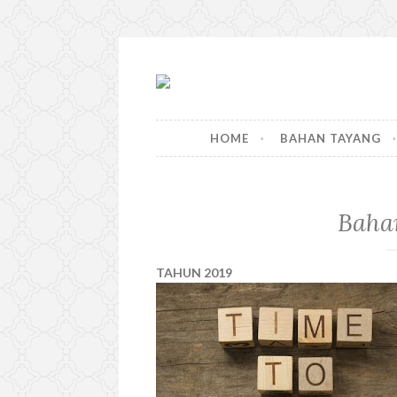
S
k
i
HOME
BAHAN TAYANG
p
t
o
c
Baha
o
n
t
TAHUN 2019
e
n
t