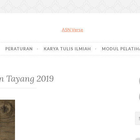
PERATURAN
KARYA TULIS ILMIAH
MODUL PELATIH
n Tayang 2019
S
e
a
r