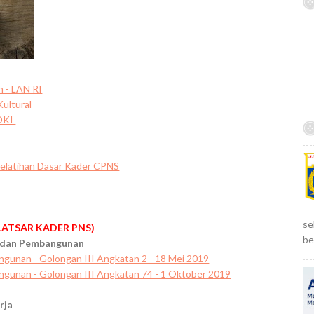
c
h
f
o
r
:
 - LAN RI
ultural
 DKI
elatihan Dasar Kader CPNS
se
(LATSAR KADER PNS)
be
n dan Pembangunan
unan - Golongan III Angkatan 2 - 18 Mei 2019
gunan - Golongan III Angkatan 74 - 1 Oktober 2019
rja