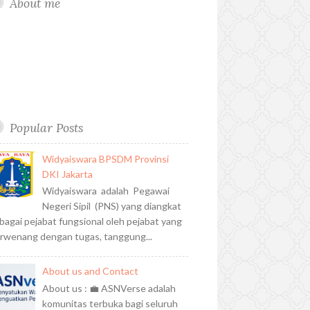
About me
b
r
d
b
u
m
e
e
i
s
s
n
t
Popular Posts
Widyaiswara BPSDM Provinsi
DKI Jakarta
Widyaiswara adalah Pegawai
Negeri Sipil (PNS) yang diangkat
bagai pejabat fungsional oleh pejabat yang
rwenang dengan tugas, tanggung...
About us and Contact
About us : 💼 ASNVerse adalah
komunitas terbuka bagi seluruh