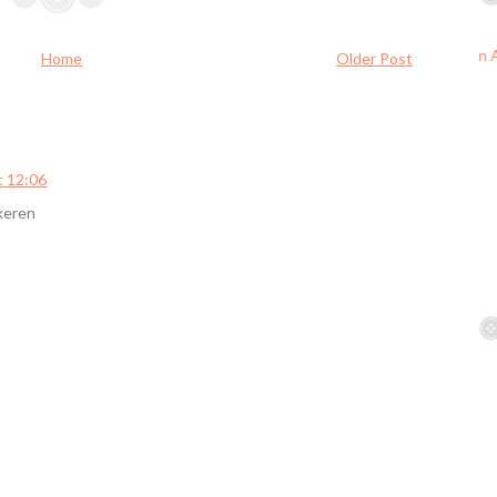
Home
Older Post
t 12:06
keren