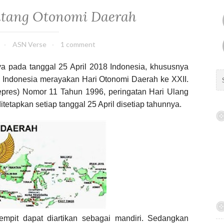
ntang Otonomi Daerah
ASN Verse
1 comment
ya pada tanggal 25 April 2018 Indonesia, khususnya
S
 Indonesia merayakan Hari Otonomi Daerah ke XXII.
e
pres) Nomor 11 Tahun 1996, peringatan Hari Ulang
a
etapkan setiap tanggal 25 April disetiap tahunnya.
r
c
h
f
o
r
:
mpit dapat diartikan sebagai mandiri. Sedangkan