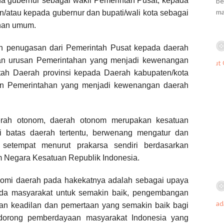
 gubernur sebagai wakil Pemerintah Pusat, kepada
be
ma
 dan/atau kepada gubernur dan bupati/wali kota sebagai
han umum.
 penugasan dari Pemerintah Pusat kepada daerah
an urusan Pemerintahan yang menjadi kewenangan
tah Daerah provinsi kepada Daerah kabupaten/kota
an Pemerintahan yang menjadi kewenangan daerah
erah otonom, daerah otonom merupakan kesatuan
batas daerah tertentu, berwenang mengatur dan
setempat menurut prakarsa sendiri berdasarkan
am Negara Kesatuan Republik Indonesia.
nomi daerah pada hakekatnya adalah sebagai upaya
da masyarakat untuk semakin baik, pengembangan
an keadilan dan pemertaan yang semakin baik bagi
ndorong pemberdayaan masyarakat Indonesia yang