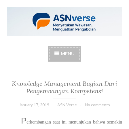
S
k
i
p
t
o
c
MENU
o
n
t
e
n
Knowledge Management Bagian Dari
t
Pengembangan Kompetensi
January 17, 2019
ASN Verse
No comments
P
erkembangan saat ini menunjukan bahwa semakin